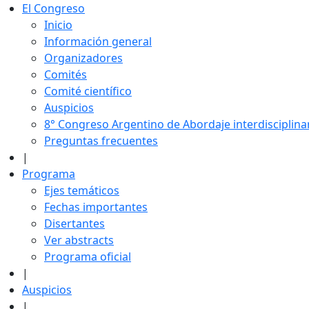
El Congreso
Inicio
Información general
Organizadores
Comités
Comité científico
Auspicios
8° Congreso Argentino de Abordaje interdisciplin
Preguntas frecuentes
|
Programa
Ejes temáticos
Fechas importantes
Disertantes
Ver abstracts
Programa oficial
|
Auspicios
|