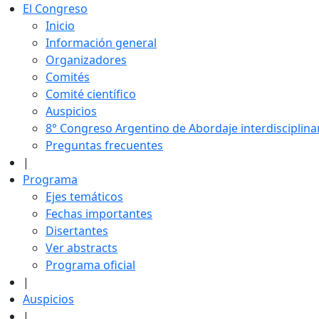
El Congreso
Inicio
Información general
Organizadores
Comités
Comité científico
Auspicios
8° Congreso Argentino de Abordaje interdisciplin
Preguntas frecuentes
|
Programa
Ejes temáticos
Fechas importantes
Disertantes
Ver abstracts
Programa oficial
|
Auspicios
|